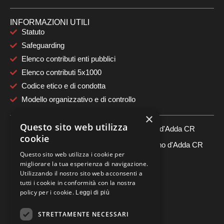
INFORMAZIONI UTILI
Statuto
Safeguarding
Elenco contributi enti pubblici
Elenco contributi 5x1000
Codice etico e di condotta
Modello organizzativo e di controllo
×
CONTATTI
Questo sito web utilizza
Sede Legale: Via Roma, 19 - 26106 Spino d'Adda CR
cookie
Sede Operativa: Via Milano, 1 - 26106 Spino d'Adda CR
Questo sito web utilizza i cookie per
+39 3488823945
migliorare la tua esperienza di navigazione.
Utilizzando il nostro sito web acconsenti a
usspinese@gmail.com
tutti i cookie in conformità con la nostra
policy per i cookie.
PEC: usdspineseoratorio@pec.it
Leggi di più
STRETTAMENTE NECESSARI